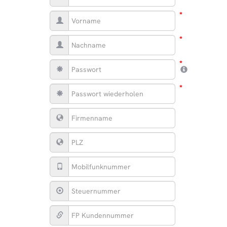
*
*
*
*