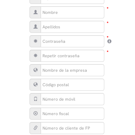
*
*
*
*