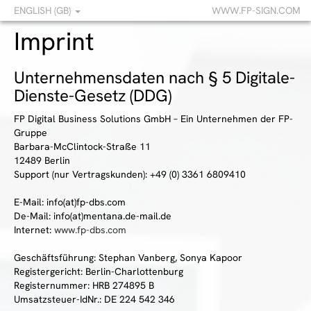
ENGLISH (GB)
WWW.FP-SIGN.COM
Imprint
Unternehmensdaten nach § 5 Digitale-
Dienste-Gesetz (DDG)
FP Digital Business Solutions GmbH – Ein Unternehmen der FP-
Gruppe
Barbara-McClintock-Straße 11
12489 Berlin
Support (nur Vertragskunden): +49 (0) 3361 6809410
E-Mail: info(at)fp-dbs.com
De-Mail: info(at)mentana.de-mail.de
Internet:
www.fp-dbs.com
Geschäftsführung: Stephan Vanberg, Sonya Kapoor
Registergericht: Berlin-Charlottenburg
Registernummer: HRB 274895 B
Umsatzsteuer-IdNr.: DE 224 542 346