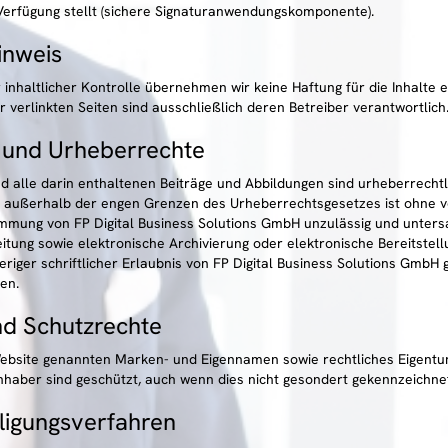
Verfügung stellt (sichere Signaturanwendungskomponente).
inweis
r inhaltlicher Kontrolle übernehmen wir keine Haftung für die Inhalte e
r verlinkten Seiten sind ausschließlich deren Betreiber verantwortlich
 und Urheberrechte
d alle darin enthaltenen Beiträge und Abbildungen sind urheberrechtl
 außerhalb der engen Grenzen des Urheberrechtsgesetzes ist ohne v
timmung von FP Digital Business Solutions GmbH unzulässig und unters
itung sowie elektronische Archivierung oder elektronische Bereitstell
eriger schriftlicher Erlaubnis von FP Digital Business Solutions GmbH g
en.
d Schutzrechte
Website genannten Marken- und Eigennamen sowie rechtliches Eigentu
Inhaber sind geschützt, auch wenn dies nicht gesondert gekennzeichnet
iligungsverfahren