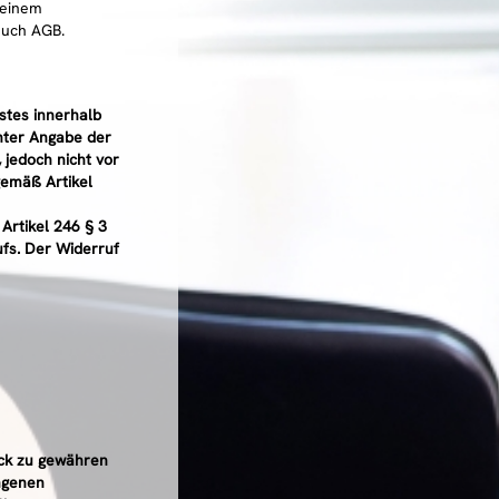
 einem
auch AGB.
stes innerhalb
unter Angabe der
 jedoch nicht vor
gemäß Artikel
Artikel 246 § 3
fs. Der Widerruf
ück zu gewähren
ngenen