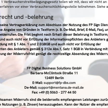
1 Verbraucherstreitbeilegungsgesetz teilen wir mit, dass wir nicht an
verfahren vor einer Verbraucherschlichtungsstelle teilnehmen. Siehe 
recht und –belehrung
seine Vertragserklärung zum Abschluss der Nutzung des FP Sign Dien
 Angabe von Gründen in Textform (z. B. De-Mail, Brief, E-Mail, Fax), 
errufen. Die Frist beginnt nach Erhalt dieser Belehrung in Textform,
und auch nicht vor Erfüllung der Informationspflichten des Anbieters 
ndung mit § 1 Abs. 1 und 2 EGBGB und auch nicht vor Erfüllung der
chten des Anbieters gemäß § 312e Abs.1, Satz 1 BGB in Verbindung mit 
ng der Widerrufsfrist genügt die rechtzeitige Absendung des Widerru
FP Digital Business Solutions GmbH
Barbara-McClintock-Straße 11
12489 Berlin
E-Mail:
support@fp-dbs.com
De-Mail:
support@mentana.de-mail.de
Fax: +49 (0) 5063 - 277 44 50
irksamen Widerrufs sind die beiderseits empfangenen Leistungen zur
e Nutzungen (z. B. Zinsen) herauszugeben. Kann der Nutzer die empfa