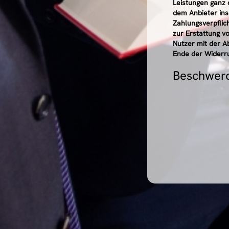
Leistungen ganz 
dem Anbieter inso
Zahlungsverpflic
zur Erstattung v
Nutzer mit der A
Ende der Widerr
Beschwer