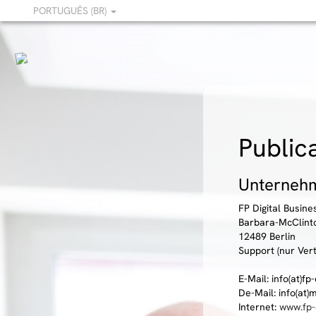
PORTUGUÊS (BR)
Public
Unternehm
FP Digital Busin
Barbara-McClint
12489 Berlin
Support (nur Ver
E-Mail: info(at)f
De-Mail: info(at
Internet:
www.fp-