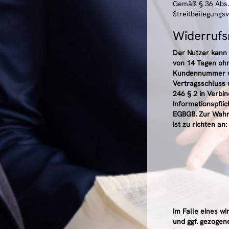
Gemäß § 36 Abs. 
Streitbeilegungs
Widerrufs
Der Nutzer kann 
von 14 Tagen ohne
Kundennummer wid
Vertragsschluss 
246 § 2 in Verbi
Informationspfli
EGBGB. Zur Wahru
ist zu richten an:
Im Falle eines w
und ggf. gezogen