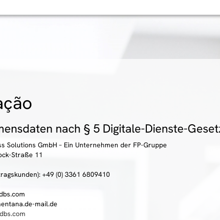
ação
ensdaten nach § 5 Digitale-Dienste-Geset
ess Solutions GmbH – Ein Unternehmen der FP-Gruppe
ock-Straße 11
tragskunden): +49 (0) 3361 6809410
p-dbs.com
)mentana.de-mail.de
dbs.com