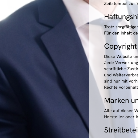
Zeitstempel zur 
Haftungsh
Trotz sorgfältige
Für den Inhalt de
Copyright
Diese Website un
Jede Verwertung
schriftliche Zus
und Weiterverbre
sind nur mit vorh
Rechte vorbehalt
Marken un
Alle auf dieser 
Hersteller oder 
Streitbete