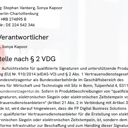
g: Stephan Vanberg, Sonya Kapoor
Berlin-Charlottenburg
 HRB 274895 B
r.: DE 224 542 346
 Verantwortlicher
, Sonya Kapoor
telle nach § 2 VDG
Aufsichtsstelle für qualifizierte Signaturen und unterstützende Produ
g (EU) Nr. 910/2014 (eIDAS-VO) und § 2 Abs. 1 Vertrauensdienstegese
undesnetzagentur als Bundesoberbehörde im Geschäftsbereich des
ms für Wirtschaft und Technologie mit Sitz in Bonn, Tulpenfeld 4, 5311
undesnetzagentur.de
. Sofern in Produktbeschreibungen von "qualifizi
ignaturen, elektronischen Siegeln oder elektronischen Zeitstempeln vo
rtrauensdiensteanbietern" (Artikel 21 Abs. 2 in Verbindung mit Artike
e ist, wird darauf hingewiesen, dass die FP Digital Business Solution
er qualifizierter Vertrauensdiensteanbieter für die Erstellung von elek
tronischen Siegeln oder elektronischen Zeitstempeln, ist, sondern dem
forme Infrastruktur zur Beschaffung und zum Handling dieser Signatur