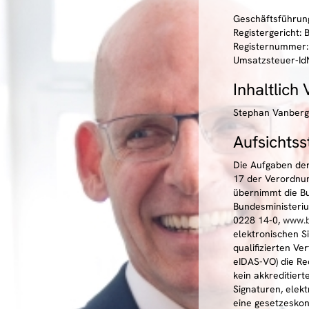
Geschäftsführun
Registergericht: 
Registernummer:
Umsatzsteuer-IdN
Inhaltlich
Stephan Vanberg
Aufsichtss
Die Aufgaben der 
17 der Verordnun
übernimmt die B
Bundesministeriu
0228 14-0,
www.b
elektronischen S
qualifizierten Ve
eIDAS-VO) die Red
kein akkreditiert
Signaturen, elek
eine gesetzeskon