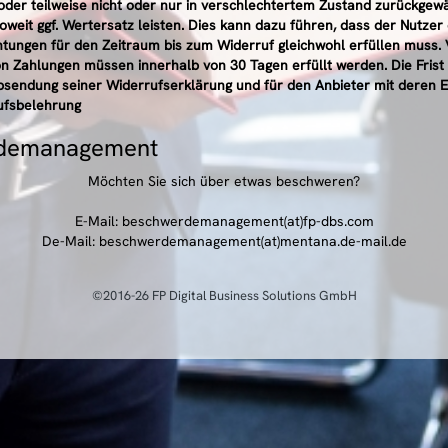
oder teilweise nicht oder nur in verschlechtertem Zustand zurückgew
weit ggf. Wertersatz leisten. Dies kann dazu führen, dass der Nutzer 
htungen für den Zeitraum bis zum Widerruf gleichwohl erfüllen muss. 
on Zahlungen müssen innerhalb von 30 Tagen erfüllt werden. Die Frist 
bsendung seiner Widerrufserklärung und für den Anbieter mit deren 
ufsbelehrung
demanagement
Möchten Sie sich über etwas beschweren?
E-Mail: beschwerdemanagement(at)fp-dbs.com
De-Mail: beschwerdemanagement(at)mentana.de-mail.de
©2016-26 FP Digital Business Solutions GmbH