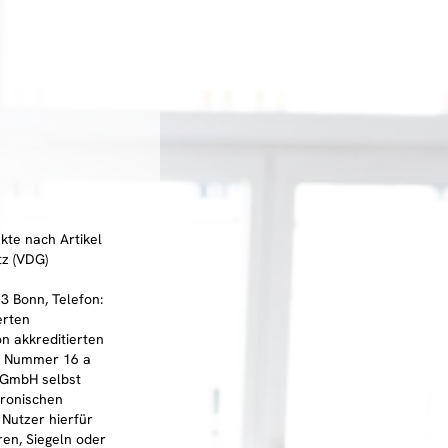
kte nach Artikel
tz (VDG)
3 Bonn, Telefon:
erten
n akkreditierten
l 3 Nummer 16 a
s GmbH selbst
tronischen
 Nutzer hierfür
en, Siegeln oder