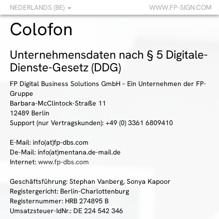
NEDERLANDS (BE)
WWW.FP-SIGN.COM
Colofon
Unternehmensdaten nach § 5 Digitale-
Dienste-Gesetz (DDG)
FP Digital Business Solutions GmbH – Ein Unternehmen der FP-
Gruppe
Barbara-McClintock-Straße 11
12489 Berlin
Support (nur Vertragskunden): +49 (0) 3361 6809410
E-Mail: info(at)fp-dbs.com
De-Mail: info(at)mentana.de-mail.de
Internet:
www.fp-dbs.com
Geschäftsführung: Stephan Vanberg, Sonya Kapoor
Registergericht: Berlin-Charlottenburg
Registernummer: HRB 274895 B
Umsatzsteuer-IdNr.: DE 224 542 346