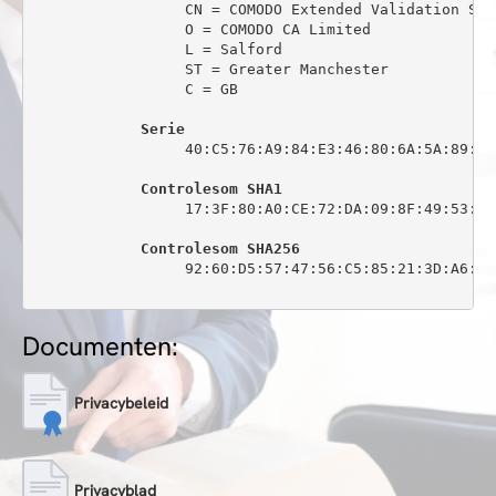
                 CN = COMODO Extended Validation Sec
                 O = COMODO CA Limited

                 L = Salford

                 ST = Greater Manchester

                 C = GB

Serie
                 40:C5:76:A9:84:E3:46:80:6A:5A:89:0C:
Controlesom SHA1
                 17:3F:80:A0:CE:72:DA:09:8F:49:53:44
Controlesom SHA256
                 92:60:D5:57:47:56:C5:85:21:3D:A6:6C
Documenten:
Privacybeleid
Privacyblad