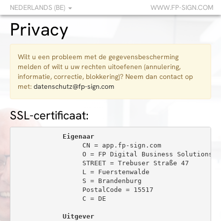
NEDERLANDS (BE)
WWW.FP-SIGN.COM
Privacy
Wilt u een probleem met de gegevensbescherming
melden of wilt u uw rechten uitoefenen (annulering,
informatie, correctie, blokkering)? Neem dan contact op
met:
datenschutz@fp-sign.com
SSL-certificaat:
Eigenaar
                 CN = app.fp-sign.com

                 O = FP Digital Business Solutions Gm
                 STREET = Trebuser Straße 47

                 L = Fuerstenwalde

                 S = Brandenburg

                 PostalCode = 15517

                 C = DE

Uitgever