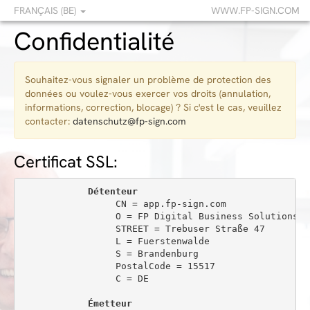
FRANÇAIS (BE)
WWW.FP-SIGN.COM
Confidentialité
Souhaitez-vous signaler un problème de protection des
données ou voulez-vous exercer vos droits (annulation,
informations, correction, blocage) ? Si c'est le cas, veuillez
contacter:
datenschutz@fp-sign.com
Certificat SSL:
Détenteur
                 CN = app.fp-sign.com

                 O = FP Digital Business Solutions Gm
                 STREET = Trebuser Straße 47

                 L = Fuerstenwalde

                 S = Brandenburg

                 PostalCode = 15517

                 C = DE

Émetteur