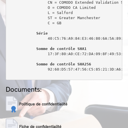
                 CN = COMODO Extended Validation Sec
                 O = COMODO CA Limited

                 L = Salford

                 ST = Greater Manchester

                 C = GB

Série
                 40:C5:76:A9:84:E3:46:80:6A:5A:89:0C:
Somme de contrôle SHA1
                 17:3F:80:A0:CE:72:DA:09:8F:49:53:44
Somme de contrôle SHA256
                 92:60:D5:57:47:56:C5:85:21:3D:A6:6C
Documents:
Politique de confidentialité
Fiche de confidentialité