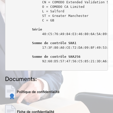
                 CN = COMODO Extended Validation Sec
                 O = COMODO CA Limited

                 L = Salford

                 ST = Greater Manchester

                 C = GB

Série
                 40:C5:76:A9:84:E3:46:80:6A:5A:89:0C:
Somme de contrôle SHA1
                 17:3F:80:A0:CE:72:DA:09:8F:49:53:44
Somme de contrôle SHA256
                 92:60:D5:57:47:56:C5:85:21:3D:A6:6C
Documents:
Politique de confidentialité
Fiche de confidentialité