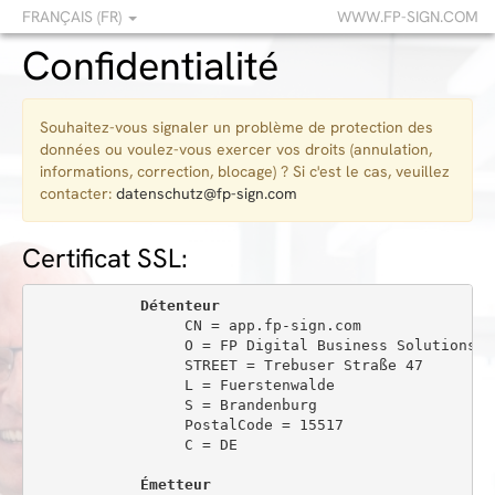
FRANÇAIS (FR)
WWW.FP-SIGN.COM
Confidentialité
Souhaitez-vous signaler un problème de protection des
données ou voulez-vous exercer vos droits (annulation,
informations, correction, blocage) ? Si c'est le cas, veuillez
contacter:
datenschutz@fp-sign.com
Certificat SSL:
Détenteur
                 CN = app.fp-sign.com

                 O = FP Digital Business Solutions Gm
                 STREET = Trebuser Straße 47

                 L = Fuerstenwalde

                 S = Brandenburg

                 PostalCode = 15517

                 C = DE

Émetteur