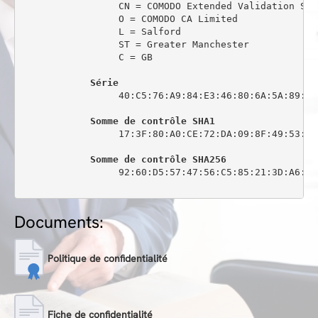
                 CN = COMODO Extended Validation Sec
                 O = COMODO CA Limited

                 L = Salford

                 ST = Greater Manchester

                 C = GB

Série
                 40:C5:76:A9:84:E3:46:80:6A:5A:89:0C:
Somme de contrôle SHA1
                 17:3F:80:A0:CE:72:DA:09:8F:49:53:44
Somme de contrôle SHA256
                 92:60:D5:57:47:56:C5:85:21:3D:A6:6C
Documents:
Politique de confidentialité
Fiche de confidentialité