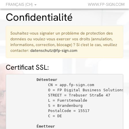
FRANÇAIS (CH)
WWW.FP-SIGN.COM
Confidentialité
Souhaitez-vous signaler un problème de protection des
données ou voulez-vous exercer vos droits (annulation,
informations, correction, blocage) ? Si c'est le cas, veuillez
contacter:
datenschutz@fp-sign.com
Certificat SSL:
Détenteur
                 CN = app.fp-sign.com

                 O = FP Digital Business Solutions Gm
                 STREET = Trebuser Straße 47

                 L = Fuerstenwalde

                 S = Brandenburg

                 PostalCode = 15517

                 C = DE

Émetteur